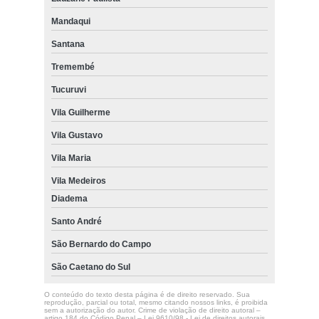
Mandaqui
Santana
Tremembé
Tucuruvi
Vila Guilherme
Vila Gustavo
Vila Maria
Vila Medeiros
Diadema
Santo André
São Bernardo do Campo
São Caetano do Sul
O conteúdo do texto desta página é de direito reservado. Sua
reprodução, parcial ou total, mesmo citando nossos links, é proibida
sem a autorização do autor. Crime de violação de direito autoral –
artigo 184 do Código Penal –
Lei 9610/98 - Lei de direitos autorais
.