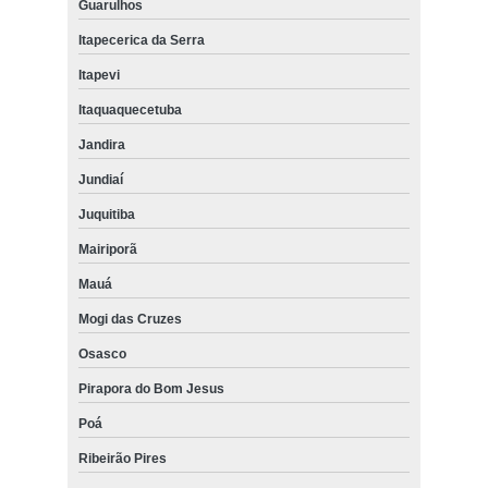
Guarulhos
Itapecerica da Serra
Itapevi
Itaquaquecetuba
Jandira
Jundiaí
Juquitiba
Mairiporã
Mauá
Mogi das Cruzes
Osasco
Pirapora do Bom Jesus
Poá
Ribeirão Pires