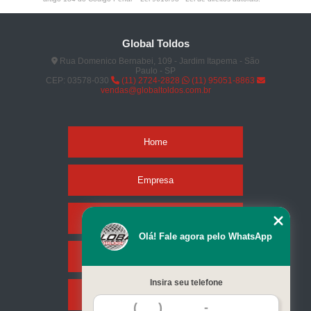
Global Toldos
Rua Domenico Bernabei, 109 - Jardim Itapema - São
Paulo - SP
CEP: 03578-030
(11) 2724-2828
(11) 95051-8863
vendas@globaltoldos.com.br
Home
Empresa
Missão
Olá! Fale agora pelo WhatsApp
Serviços
Insira seu telefone
Contato