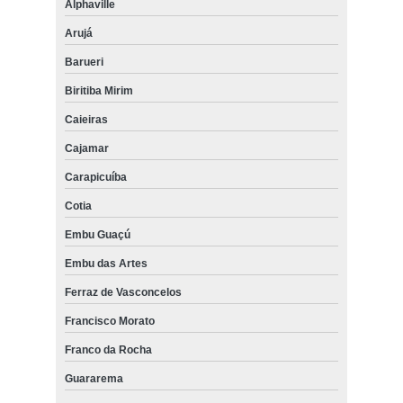
Alphaville
Arujá
Barueri
Biritiba Mirim
Caieiras
Cajamar
Carapicuíba
Cotia
Embu Guaçú
Embu das Artes
Ferraz de Vasconcelos
Francisco Morato
Franco da Rocha
Guararema