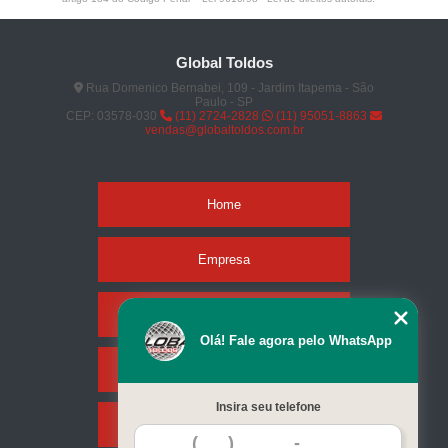
Global Toldos
Rua Domenico Bernabei, 109 - Jardim Itapema - São
Paulo - SP
CEP: 03578-030
(11) 2724-2828
(11) 95051-8863
vendas@globaltoldos.com.br
Home
Empresa
Missão
Olá! Fale agora pelo WhatsApp
Serviços
Insira seu telefone
Contato