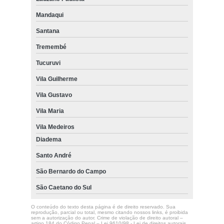
Mandaqui
Santana
Tremembé
Tucuruvi
Vila Guilherme
Vila Gustavo
Vila Maria
Vila Medeiros
Diadema
Santo André
São Bernardo do Campo
São Caetano do Sul
O conteúdo do texto desta página é de direito reservado. Sua
reprodução, parcial ou total, mesmo citando nossos links, é proibida
sem a autorização do autor. Crime de violação de direito autoral –
artigo 184 do Código Penal –
Lei 9610/98 - Lei de direitos autorais
.