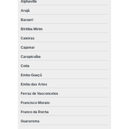
Alphaville
Arujá
Barueri
Biritiba Mirim
Caieiras
Cajamar
Carapicuíba
Cotia
Embu Guaçú
Embu das Artes
Ferraz de Vasconcelos
Francisco Morato
Franco da Rocha
Guararema