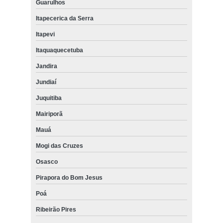
Guarulhos
Itapecerica da Serra
Itapevi
Itaquaquecetuba
Jandira
Jundiaí
Juquitiba
Mairiporã
Mauá
Mogi das Cruzes
Osasco
Pirapora do Bom Jesus
Poá
Ribeirão Pires