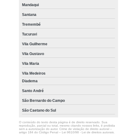
Mandaqui
Santana
Tremembé
Tucuruvi
Vila Guilherme
Vila Gustavo
Vila Maria
Vila Medeiros
Diadema
Santo André
São Bernardo do Campo
São Caetano do Sul
O conteúdo do texto desta página é de direito reservado. Sua
reprodução, parcial ou total, mesmo citando nossos links, é proibida
sem a autorização do autor. Crime de violação de direito autoral –
artigo 184 do Código Penal –
Lei 9610/98 - Lei de direitos autorais
.