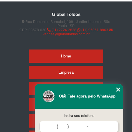
Global Toldos
Rua Domenico Bernabei, 109 - Jardim Itapema - São
Paulo - SP
CEP: 03578-030
(11) 2724-2828
(11) 95051-8863
vendas@globaltoldos.com.br
Home
Empresa
Missão
Olá! Fale agora pelo WhatsApp
Serviços
Insira seu telefone
Contato