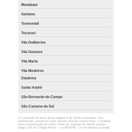
Mandaqui
Santana
Tremembé
Tucuruvi
Vila Guilherme
Vila Gustavo
Vila Maria
Vila Medeiros
Diadema
Santo André
São Bernardo do Campo
São Caetano do Sul
O conteúdo do texto desta página é de direito reservado. Sua
reprodução, parcial ou total, mesmo citando nossos links, é proibida
sem a autorização do autor. Crime de violação de direito autoral –
artigo 184 do Código Penal –
Lei 9610/98 - Lei de direitos autorais
.