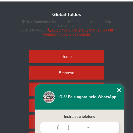
Global Toldos
Rua Domenico Bernabei, 109 - Jardim Itapema - São
Paulo - SP
CEP: 03578-030
(11) 2724-2828
(11) 95051-8863
vendas@globaltoldos.com.br
Home
Empresa
Missão
Olá! Fale agora pelo WhatsApp
Serviços
Insira seu telefone
Contato