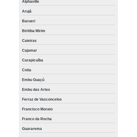
Alphaville
Arujá
Barueri
Biritiba Mirim
Caieiras
Cajamar
Carapicuíba
Cotia
Embu Guaçú
Embu das Artes
Ferraz de Vasconcelos
Francisco Morato
Franco da Rocha
Guararema