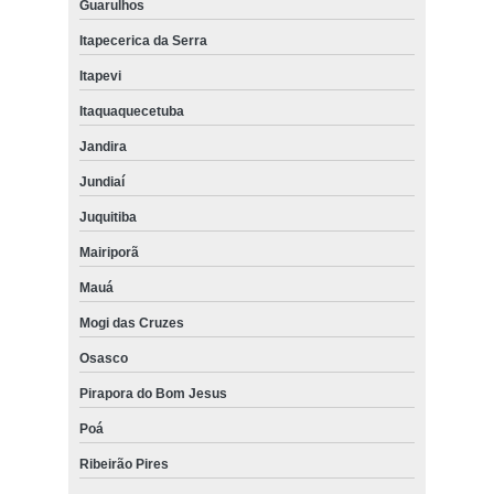
Guarulhos
Itapecerica da Serra
Itapevi
Itaquaquecetuba
Jandira
Jundiaí
Juquitiba
Mairiporã
Mauá
Mogi das Cruzes
Osasco
Pirapora do Bom Jesus
Poá
Ribeirão Pires