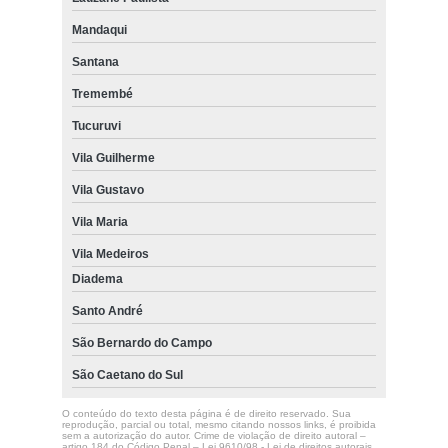
Mandaqui
Santana
Tremembé
Tucuruvi
Vila Guilherme
Vila Gustavo
Vila Maria
Vila Medeiros
Diadema
Santo André
São Bernardo do Campo
São Caetano do Sul
O conteúdo do texto desta página é de direito reservado. Sua
reprodução, parcial ou total, mesmo citando nossos links, é proibida
sem a autorização do autor. Crime de violação de direito autoral –
artigo 184 do Código Penal –
Lei 9610/98 - Lei de direitos autorais
.