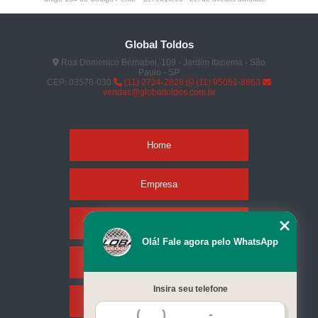
Global Toldos
Rua Domenico Bernabei, 109 - Jardim Itapema - São
Paulo - SP
CEP: 03578-030
(11) 2724-2828
(11) 95051-8863
vendas@globaltoldos.com.br
Home
Empresa
Missão
Olá! Fale agora pelo WhatsApp
Serviços
Insira seu telefone
Contato