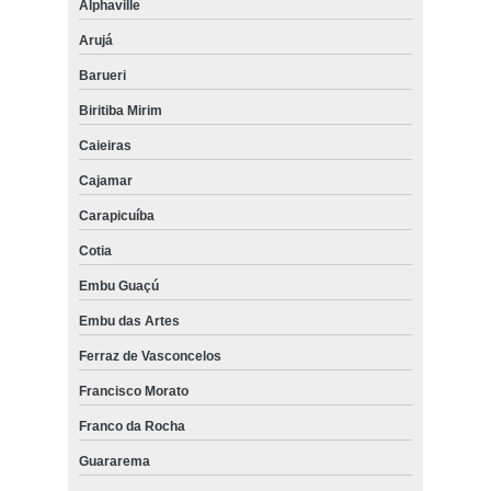
Alphaville
Arujá
Barueri
Biritiba Mirim
Caieiras
Cajamar
Carapicuíba
Cotia
Embu Guaçú
Embu das Artes
Ferraz de Vasconcelos
Francisco Morato
Franco da Rocha
Guararema