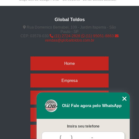
Global Toldos
Rua Domenico Bernabei, 109 - Jardim Itapema - São
Paulo - SP
CEP: 03578-030
(11) 2724-2828
(11) 95051-8863
vendas@globaltoldos.com.br
Home
Empresa
Missão
Olá! Fale agora pelo WhatsApp
Serviços
Insira seu telefone
Contato