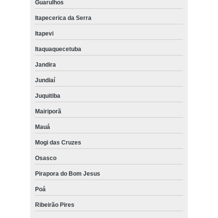
Guarulhos
Itapecerica da Serra
Itapevi
Itaquaquecetuba
Jandira
Jundiaí
Juquitiba
Mairiporã
Mauá
Mogi das Cruzes
Osasco
Pirapora do Bom Jesus
Poá
Ribeirão Pires