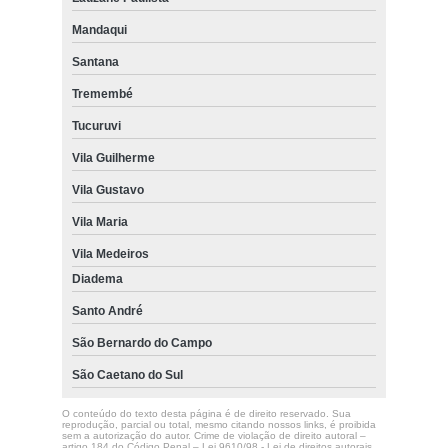
Mandaqui
Santana
Tremembé
Tucuruvi
Vila Guilherme
Vila Gustavo
Vila Maria
Vila Medeiros
Diadema
Santo André
São Bernardo do Campo
São Caetano do Sul
O conteúdo do texto desta página é de direito reservado. Sua
reprodução, parcial ou total, mesmo citando nossos links, é proibida
sem a autorização do autor. Crime de violação de direito autoral –
artigo 184 do Código Penal –
Lei 9610/98 - Lei de direitos autorais
.