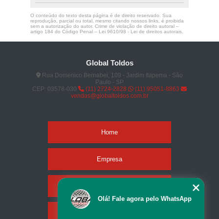
O conteúdo do texto desta página é de direito reservado. Sua
reprodução, parcial ou total, mesmo citando nossos links, é proibida
sem a autorização do autor. Crime de violação de direito autoral –
artigo 184 do Código Penal –
Lei 9610/98 - Lei de direitos autorais
.
Global Toldos
Rua Domenico Bernabei, 109 - Jardim Itapema - São
Paulo - SP
CEP: 03578-030
(11) 2724-2828
(11) 95051-8863
vendas@globaltoldos.com.br
Home
Empresa
Missão
Olá! Fale agora pelo WhatsApp
Serviços