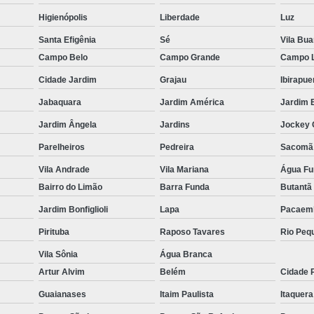
Preço Toldos de Lona
Preços de To
Higienópolis
Liberdade
Luz
Toldo de Lona em Cotia
Toldo de Lo
Santa Efigênia
Sé
Vila Bu
Toldo de Lona em São Caetano
Tol
Campo Belo
Campo Grande
Campo 
Toldo de Lona no Vale do Paraíba
Toldo 
Cidade Jardim
Grajau
Ibirapue
Toldo Lona Preço
Toldos de Lona Preço
Jabaquara
Jardim América
Jardim 
Cobertura de Toldo
Cobertura de Toldos
Jardim Ângela
Jardins
Jockey 
Cobertura Toldo
Cobertura Toldos
Parelheiros
Pedreira
Sacomã
Coberturas Toldos
Empresa de Cobert
Vila Andrade
Vila Mariana
Água F
Bairro do Limão
Barra Funda
Butantã
Empresa de Toldos em SP
Empr
Jardim Bonfiglioli
Lapa
Pacaem
Empresas de Toldo
Empresas de
Pirituba
Raposo Tavares
Rio Peq
Toldo e Cobertura
Toldo e Coberturas
Vila Sônia
Água Branca
Toldos Coberturas
Toldos Cobert
Artur Alvim
Belém
Cidade 
Toldos e Coberturas em Alphavi
Guaianases
Itaim Paulista
Itaquera
Toldos e Coberturas em Guarulh