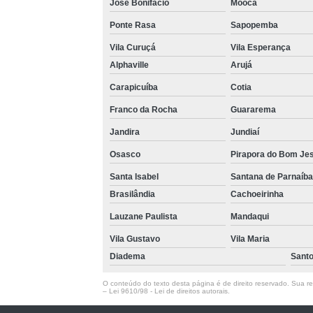
José Bonifácio
Mooca
Ponte Rasa
Sapopemba
Vila Curuçá
Vila Esperança
Alphaville
Arujá
Carapicuíba
Cotia
Franco da Rocha
Guararema
Jandira
Jundiaí
Osasco
Pirapora do Bom Je
Santa Isabel
Santana de Parnaíba
Brasilândia
Cachoeirinha
Lauzane Paulista
Mandaqui
Vila Gustavo
Vila Maria
Diadema
Sant
O conteúdo do texto desta página é de direito reservado. Sua rep
–
Lei 9610/98 - Lei de direitos autorais
.