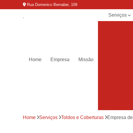
Rua Domenico Bernabei, 109
Serviços
Coberturas d
policarbonat
Coberturas pa
garagens
Compras e
Home
Empresa
Missão
preços de told
Cortinas rolô
Toldos de lon
Toldos e
coberturas
Toldos e
coberturas pa
Home
Serviços
Toldos e Coberturas
Empresa de
estacionament
Toldos e