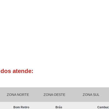
Comprar Toldos Baratos
Comprar
Preço de Toldo
Preço de Toldos
Pr
Preço Toldo
Preços de Toldos
To
Toldo Vertical Preço
Toldos 
Toldos para Varandas Preços
Toldos Pr
Cortina de Rolô
Cortina de Rolô 
Cortina de Rolô em Guarulh
Cortina de Rolô em São Caetano
Cort
Cortina de Rolô no Vale do Paraíba
Co
ldos atende:
Cortina Rolô para Sacada
Cortina 
Cortina Rolô Preço
Cortina
Cortinas Rolô para Sacadas
Cortinas R
ZONA NORTE
ZONA OESTE
ZONA SUL
Lona Toldo Preço
Preço de T
Bom Retiro
Brás
Cambuc