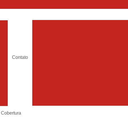
Cobertura de Policarbonato
Co
e
o
Cobertura de Policarbonato em Cotia
ra
Cobertura de Policarbonato em Osasco
Cobertura de Policarbonato em S
Contato
os
Cobertura de Policarbonato no Vale do Paraí
Cobertura de Policarbonato P
a
Cobertura em Policarbonato Preço
Cobertura Policarbonato
Cobertura Poli
Coberturas em Policarbonato SP
Cober
ra
Policarbonato Toldos
Toldo de Pol
 Cobertura
os
Toldo em Policarbonato
Toldo Po