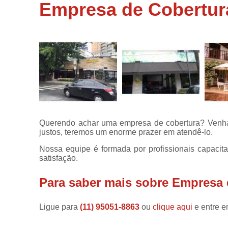
coberturas
Empresa de Cobertur
residenciais
Toldos retráte
Querendo achar uma empresa de cobertura? Venha 
justos, teremos um enorme prazer em atendê-lo.
Nossa equipe é formada por profissionais capacit
satisfação.
Para saber mais sobre Empresa 
Ligue para
(11) 95051-8863
ou
clique aqui
e entre e