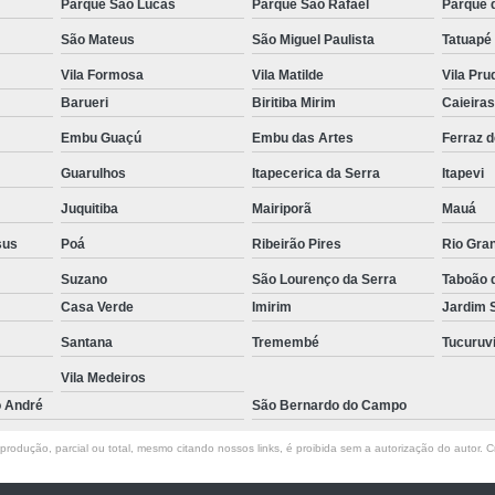
Parque São Lucas
Parque São Rafael
Parque 
Toldos e Coberturas em São C
São Mateus
São Miguel Paulista
Tatuapé
Toldos e Coberturas no ABC
T
Vila Formosa
Vila Matilde
Vila Pru
Barueri
Biritiba Mirim
Caieira
Toldos e Coberturas no Vale do Tietê
Tol
Embu Guaçú
Embu das Artes
Ferraz 
Toldos para Coberturas
Guarulhos
Itapecerica da Serra
Itapevi
Cobertura Estacionamento Condom
Juquitiba
Mairiporã
Mauá
Cobertura para Estacionamento
sus
Poá
Ribeirão Pires
Rio Gra
Cobertura para Esta
Suzano
São Lourenço da Serra
Taboão 
Cobertura para Estacionamento em Alphavi
Casa Verde
Imirim
Jardim 
Cobertura para Estacionamento em Guarulh
Santana
Tremembé
Tucuruv
Cobertura para Estacionamento em São Ca
Vila Medeiros
o André
Cobertura para Estacionamento no ABC
São Bernardo do Campo
Cobertura para Estacionament
rodução, parcial ou total, mesmo citando nossos links, é proibida sem a autorização do autor. Cr
Coberturas Estacionamento