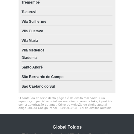
Tremembé
Tucuruvi
Vila Guilherme
Vila Gustavo
Vila Maria
Vila Medeiros
Diadema
Santo André
São Bernardo do Campo
São Caetano do Sul
O conteúdo do texto desta página é de direito reservado. Sua
reprodução, parcial ou total, mesmo citando nossos links, é proibida
sem a autorização do autor. Crime de violação de direito autoral –
artigo 184 do Código Penal –
Lei 9610/98 - Lei de direitos autorais
.
Global Toldos