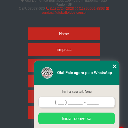
Rua Domenico Bernabei, 109 - Jardim Itapema - São
Paulo - SP
CEP: 03578-030
(11) 2724-2828
(11) 95051-8863
vendas@globaltoldos.com.br
Home
Empresa
Missão
Olá! Fale agora pelo WhatsApp
Serviços
Insira seu telefone
Contato
Mapa do site
Iniciar conversa