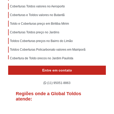
Coberturas Toldos valores no Aeroporto
Coberturas e Toldos valores no Butantã
Toldo e Coberturas preço em Biritiba Mirim
Coberturas Toldos preço no Jardins
Toldos Coberturas preços no Bairro do Limão
Toldos Coberturas Policarbonato valores em Mairiporã
Cobertura de Toldo preços no Jardim Paulista
Toldos para Cobertura valores em Perus
Entre em contato
Toldo Cobertura valores no Parque São Rafael
(11) 95051-8863
Coberturas e Toldos preços em Francisco Morato
Toldos Coberturas Policarbonato valor na Vila Mariana
Regiões onde a Global Toldos
atende:
Toldos Coberturas preço na Cidade Patriarca
Toldo Cobertura valor em Pirapora do Bom Jesus