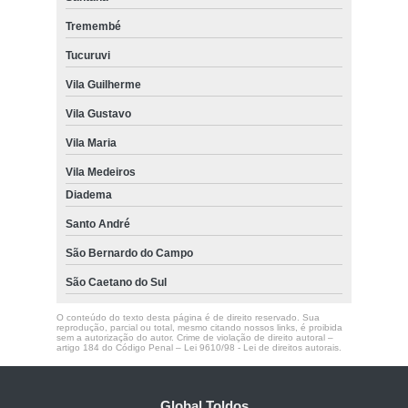
Tremembé
Tucuruvi
Vila Guilherme
Vila Gustavo
Vila Maria
Vila Medeiros
Diadema
Santo André
São Bernardo do Campo
São Caetano do Sul
O conteúdo do texto desta página é de direito reservado. Sua
reprodução, parcial ou total, mesmo citando nossos links, é proibida
sem a autorização do autor. Crime de violação de direito autoral –
artigo 184 do Código Penal –
Lei 9610/98 - Lei de direitos autorais
.
Global Toldos