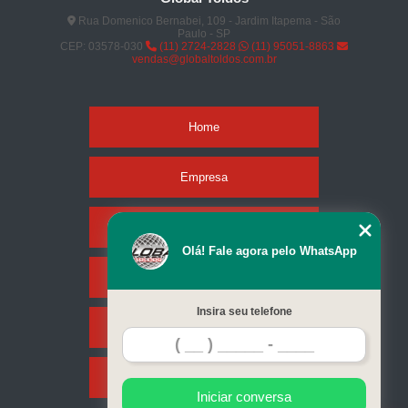
Rua Domenico Bernabei, 109 - Jardim Itapema - São
Paulo - SP
CEP: 03578-030
(11) 2724-2828
(11) 95051-8863
vendas@globaltoldos.com.br
Home
Empresa
Missão
Olá! Fale agora pelo WhatsApp
Serviços
Insira seu telefone
Contato
Mapa do site
Iniciar conversa