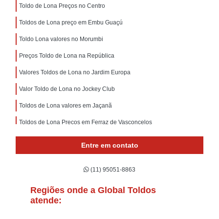
Toldo de Lona Preços no Centro
Toldos de Lona preço em Embu Guaçú
Toldo Lona valores no Morumbi
Preços Toldo de Lona na República
Valores Toldos de Lona no Jardim Europa
Valor Toldo de Lona no Jockey Club
Toldos de Lona valores em Jaçanã
Toldos de Lona Preços em Ferraz de Vasconcelos
Toldos Lona valores em Pinheiros
Entre em contato
Toldos de Lona preços no Jardim São Paulo
(11) 95051-8863
Toldo de Lona valores em Belém
Valores Toldo de Lona no Mandaqui
Regiões onde a Global Toldos
atende:
Valor de Toldos de Lona em Embu das Artes